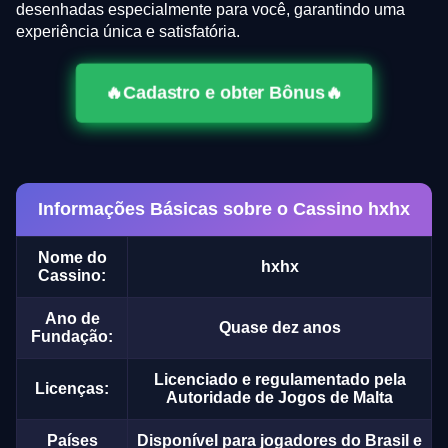
desenhadas especialmente para você, garantindo uma
experiência única e satisfatória.
🔥Cadastro e obter Bônus🔥
Informações Básicas sobre o Cassino hxhx
Nome do
hxhx
Cassino:
Ano de
Quase dez anos
Fundação:
Licenciado e regulamentado pela
Licenças:
Autoridade de Jogos de Malta
Países
Disponível para jogadores do Brasil e