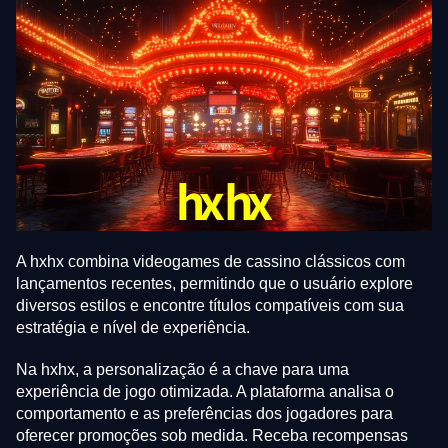
A hxhx combina videogames de cassino clássicos com
lançamentos recentes, permitindo que o usuário explore
diversos estilos e encontre títulos compatíveis com sua
estratégia e nível de experiência.
Na hxhx, a personalização é a chave para uma
experiência de jogo otimizada. A plataforma analisa o
comportamento e as preferências dos jogadores para
oferecer promoções sob medida. Receba recompensas