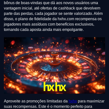
bônus de boas-vindas que dá aos novos usuários uma
vantagem inicial, até ofertas de cashback que devolvem
parte das perdas, cada jogador se sente valorizado. Além
disso, o plano de fidelidade da hxhx.com recompensa os
jogadores mais assíduos com benefícios exclusivos,
tornando cada aposta ainda mais empolgante.
Aproveite as promoções limitadas da
hxhx
para maximizar
suas recompensas. Este é o momento perfeito para