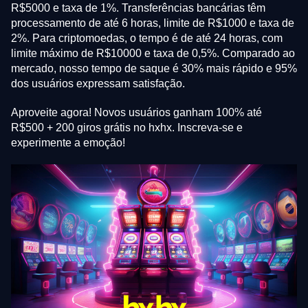
R$5000 e taxa de 1%. Transferências bancárias têm
processamento de até 6 horas, limite de R$1000 e taxa de
2%. Para criptomoedas, o tempo é de até 24 horas, com
limite máximo de R$10000 e taxa de 0,5%. Comparado ao
mercado, nosso tempo de saque é 30% mais rápido e 95%
dos usuários expressam satisfação.
Aproveite agora! Novos usuários ganham 100% até
R$500 + 200 giros grátis no hxhx. Inscreva-se e
experimente a emoção!