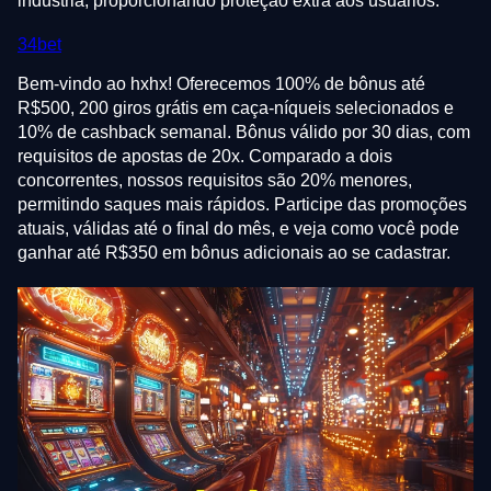
indústria, proporcionando proteção extra aos usuários.
34bet
Bem-vindo ao hxhx! Oferecemos 100% de bônus até
R$500, 200 giros grátis em caça-níqueis selecionados e
10% de cashback semanal. Bônus válido por 30 dias, com
requisitos de apostas de 20x. Comparado a dois
concorrentes, nossos requisitos são 20% menores,
permitindo saques mais rápidos. Participe das promoções
atuais, válidas até o final do mês, e veja como você pode
ganhar até R$350 em bônus adicionais ao se cadastrar.