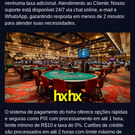
nenhuma taxa adicional. Atendimento ao Cliente: Nosso
suporte está disponível 24/7 via chat online, e-mail e
WhatsApp, garantindo resposta em menos de 2 minutos
para atender suas necessidades.
O sistema de pagamento do hxhx oferece opções rápidas
e seguras como PIX com processamento em até 1 hora,
limite mínimo de R$10 e taxa de 0%. Cartões de crédito
são processados em até 2 horas com limite máximo de