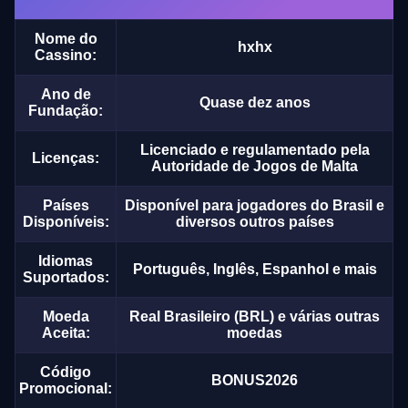
Nome do
hxhx
Cassino:
Ano de
Quase dez anos
Fundação:
Licenciado e regulamentado pela
Licenças:
Autoridade de Jogos de Malta
Países
Disponível para jogadores do Brasil e
Disponíveis:
diversos outros países
Idiomas
Português, Inglês, Espanhol e mais
Suportados:
Moeda
Real Brasileiro (BRL) e várias outras
Aceita:
moedas
Código
BONUS2026
Promocional: