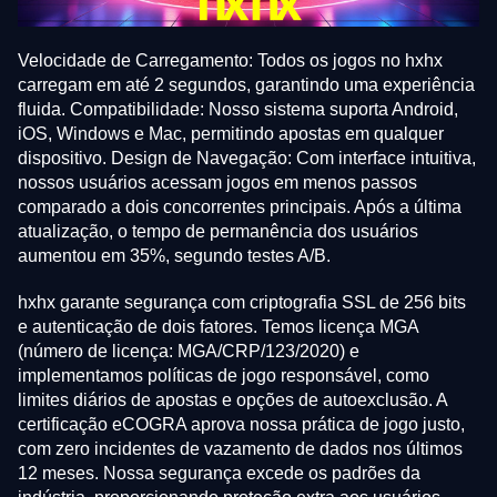
Velocidade de Carregamento: Todos os jogos no hxhx
carregam em até 2 segundos, garantindo uma experiência
fluida. Compatibilidade: Nosso sistema suporta Android,
iOS, Windows e Mac, permitindo apostas em qualquer
dispositivo. Design de Navegação: Com interface intuitiva,
nossos usuários acessam jogos em menos passos
comparado a dois concorrentes principais. Após a última
atualização, o tempo de permanência dos usuários
aumentou em 35%, segundo testes A/B.
hxhx garante segurança com criptografia SSL de 256 bits
e autenticação de dois fatores. Temos licença MGA
(número de licença: MGA/CRP/123/2020) e
implementamos políticas de jogo responsável, como
limites diários de apostas e opções de autoexclusão. A
certificação eCOGRA aprova nossa prática de jogo justo,
com zero incidentes de vazamento de dados nos últimos
12 meses. Nossa segurança excede os padrões da