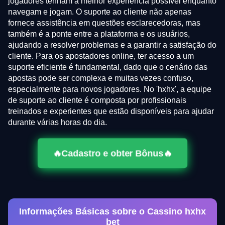
jogadores tenham a melhor experiência possível enquanto
navegam e jogam. O suporte ao cliente não apenas
fornece assistência em questões esclarecedoras, mas
também é a ponte entre a plataforma e os usuários,
ajudando a resolver problemas e a garantir a satisfação do
cliente. Para os apostadores online, ter acesso a um
suporte eficiente é fundamental, dado que o cenário das
apostas pode ser complexa e muitas vezes confuso,
especialmente para novos jogadores. No 'hxhx', a equipe
de suporte ao cliente é composta por profissionais
treinados e experientes que estão disponíveis para ajudar
durante várias horas do dia.
🔥Cadastro e obter Bônus🔥
Informações Básicas sobre o Cassino hxhx
bet