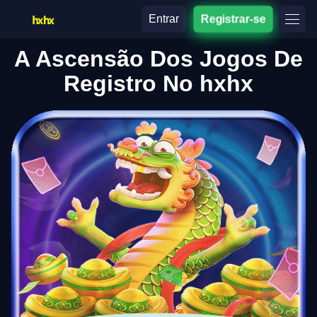
Entrar
Registrar-se
A Ascensão Dos Jogos De
Registro No hxhx