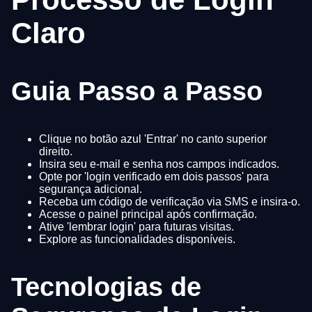
Claro
Guia Passo a Passo
Clique no botão azul 'Entrar' no canto superior
direito.
Insira seu e-mail e senha nos campos indicados.
Opte por 'login verificado em dois passos' para
segurança adicional.
Receba um código de verificação via SMS e insira-o.
Acesse o painel principal após confirmação.
Ative 'lembrar login' para futuras visitas.
Explore as funcionalidades disponíveis.
Tecnologias de