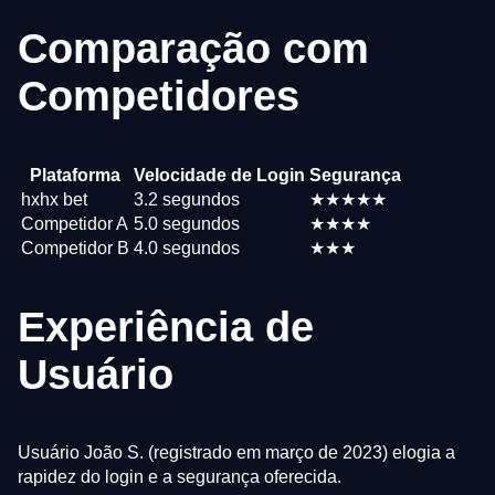
Comparação com
Competidores
Plataforma
Velocidade de Login
Segurança
hxhx bet
3.2 segundos
★★★★★
Competidor A
5.0 segundos
★★★★
Competidor B
4.0 segundos
★★★
Experiência de
Usuário
Usuário João S. (registrado em março de 2023) elogia a
rapidez do login e a segurança oferecida.