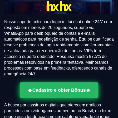
Nosso suporte hxhx para login inclui chat online 24/7 com
resposta em menos de 20 segundos, suporte via
WhatsApp para desbloqueio de contas e e-mails
automáticos para redefinição de senha. Equipe qualificada
resolve problemas de login rapidamente, com ferramentas
de autoajuda para recuperação de contas. VIPs têm
acesso a suporte dedicado. Pesquisa mostra 97.5% de
problemas resolvidos na primeira tentativa. Melhoramos
processos com base em feedbacks, oferecendo canais de
emergência 24/7.
🔥Cadastro e obter Bônus🔥
A busca por cassinos digitais que oferecem gráficos
parecidos com videogames aumentou no Brasil, e a hxhx
segue essa tendência com um catálogo variado de jogos