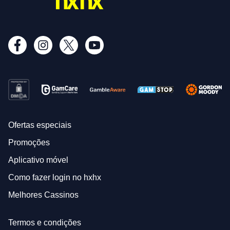
Ofertas especiais
Promoções
Aplicativo móvel
Como fazer login no hxhx
Melhores Cassinos
Termos e condições