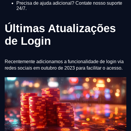
Precisa de ajuda adicional? Contate nosso suporte
24/7.
Últimas Atualizações
de Login
Recentemente adicionamos a funcionalidade de login via
redes sociais em outubro de 2023 para facilitar o acesso.