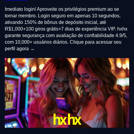
Imediato login! Aproveite os privilégios premium ao se
tornar membro. Login seguro em apenas 10 segundos,
ativando 150% de bônus de depósito inicial, até
R$1,000+100 giros grátis+7 dias de experiência VIP. hxhx
garante segurança com avaliação de confiabilidade 4.9/5,
com 10,000+ usuários diários. Clique para acessar seu
perfil agora →