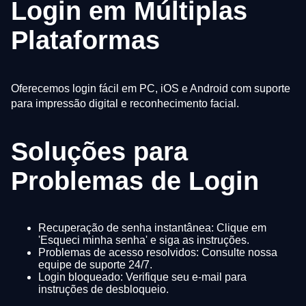
Login em Múltiplas
Plataformas
Oferecemos login fácil em PC, iOS e Android com suporte
para impressão digital e reconhecimento facial.
Soluções para
Problemas de Login
Recuperação de senha instantânea: Clique em
'Esqueci minha senha' e siga as instruções.
Problemas de acesso resolvidos: Consulte nossa
equipe de suporte 24/7.
Login bloqueado: Verifique seu e-mail para
instruções de desbloqueio.