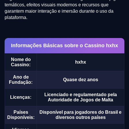
temáticos, efeitos visuais modernos e recursos que
garantem maior interação e imersão durante o uso da
plataforma.
Informações Básicas sobre o Cassino hxhx
Nome do
hxhx
Cassino:
Ano de
Quase dez anos
Fundação:
Licenciado e regulamentado pela
Licenças:
Autoridade de Jogos de Malta
Países
Disponível para jogadores do Brasil e
Disponíveis:
diversos outros países