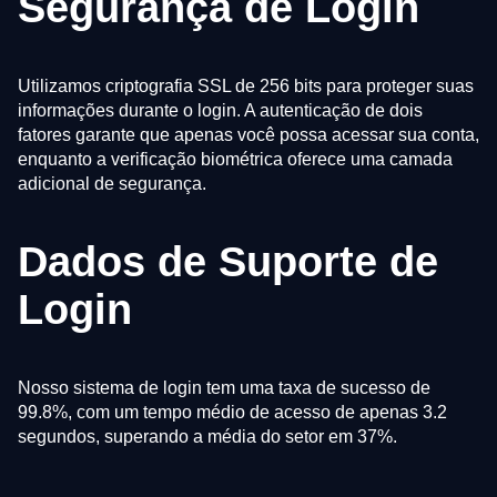
Segurança de Login
Utilizamos criptografia SSL de 256 bits para proteger suas
informações durante o login. A autenticação de dois
fatores garante que apenas você possa acessar sua conta,
enquanto a verificação biométrica oferece uma camada
adicional de segurança.
Dados de Suporte de
Login
Nosso sistema de login tem uma taxa de sucesso de
99.8%, com um tempo médio de acesso de apenas 3.2
segundos, superando a média do setor em 37%.