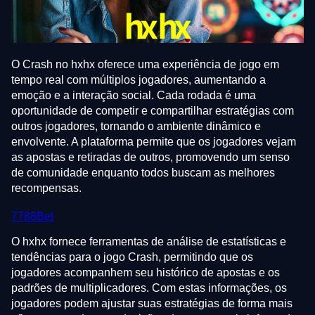
O Crash no hxhx oferece uma experiência de jogo em
tempo real com múltiplos jogadores, aumentando a
emoção e a interação social. Cada rodada é uma
oportunidade de competir e compartilhar estratégias com
outros jogadores, tornando o ambiente dinâmico e
envolvente. A plataforma permite que os jogadores vejam
as apostas e retiradas de outros, promovendo um senso
de comunidade enquanto todos buscam as melhores
recompensas.
7788Bet
O hxhx fornece ferramentas de análise de estatísticas e
tendências para o jogo Crash, permitindo que os
jogadores acompanhem seu histórico de apostas e os
padrões de multiplicadores. Com estas informações, os
jogadores podem ajustar suas estratégias de forma mais