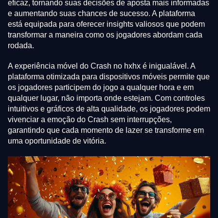
eficaz, tornando suas decisões de aposta mais informadas
e aumentando suas chances de sucesso. A plataforma
está equipada para oferecer insights valiosos que podem
transformar a maneira como os jogadores abordam cada
rodada.
A experiência móvel do Crash no hxhx é inigualável. A
plataforma otimizada para dispositivos móveis permite que
os jogadores participem do jogo a qualquer hora e em
qualquer lugar, não importa onde estejam. Com controles
intuitivos e gráficos de alta qualidade, os jogadores podem
vivenciar a emoção do Crash sem interrupções,
garantindo que cada momento de lazer se transforme em
uma oportunidade de vitória.