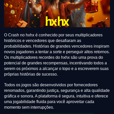
O Crash no hxhx é conhecido por seus multiplicadores
históricos e vencedores que desafiaram as
probabilidades. Histórias de grandes vencedores inspiram
novos jogadores a tentar a sorte e perseguir altos retornos.
Os multiplicadores recordes do hxhx são uma prova do
potencial de grandes recompensas, incentivando todos a
serem os próximos a alcançar o topo e a escreverem suas
próprias histórias de sucesso.
Todos os jogos são desenvolvidos por fornecedores
renomados, garantindo justiça, segurança e alta qualidade
gráfica e sonora. A plataforma é segura, intuitiva e oferece
uma jogabilidade fluida para você aproveitar cada
momento sem interrupções.