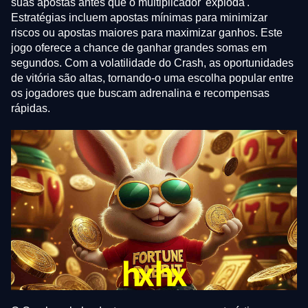
suas apostas antes que o multiplicador 'exploda'.
Estratégias incluem apostas mínimas para minimizar
riscos ou apostas maiores para maximizar ganhos. Este
jogo oferece a chance de ganhar grandes somas em
segundos. Com a volatilidade do Crash, as oportunidades
de vitória são altas, tornando-o uma escolha popular entre
os jogadores que buscam adrenalina e recompensas
rápidas.