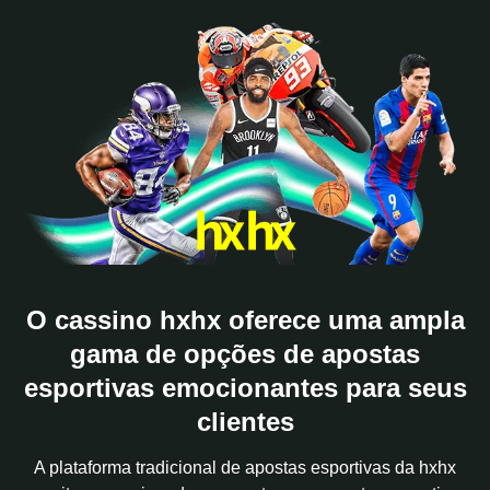
O cassino hxhx oferece uma ampla
gama de opções de apostas
esportivas emocionantes para seus
clientes
A plataforma tradicional de apostas esportivas da hxhx