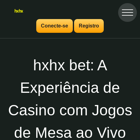
Conecte-se
Registro
hxhx bet: A
Experiência de
Casino com Jogos
de Mesa ao Vivo