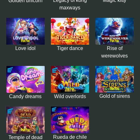
Legacy of kong
Magic kitty
Golden unicorn
maxways
Tiger dance
Love idol
Rise of
werewolves
Gold of sirens
Wild overlords
Candy dreams
Rueda de chile
Temple of dead