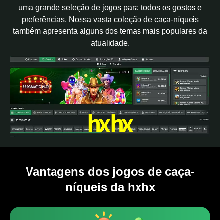
uma grande seleção de jogos para todos os gostos e
preferências. Nossa vasta coleção de caça-níqueis
também apresenta alguns dos temas mais populares da
atualidade.
Vantagens dos jogos de caça-
níqueis da hxhx