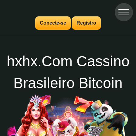
Conecte-se
Registro
hxhx.Com Cassino
Brasileiro Bitcoin