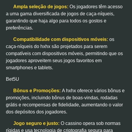
Ampla seleção de jogos:
Os jogadores têm acesso
a uma gama diversificada de jogos de caça-níqueis,
garantindo que haja algo para todos os gostos e
preferências.
Compatibilidade com dispositivos móveis:
os
caça-níqueis do hxhx são projetados para serem
compatíveis com dispositivos móveis, permitindo que os
jogadores aproveitem seus jogos favoritos em
smartphones e tablets.
Bet5U
Bônus e Promoções:
A hxhx oferece vários bônus e
promoções, incluindo bônus de boas-vindas, rodadas
grátis e recompensas de fidelidade, aumentando o valor
dos depósitos dos jogadores.
Jogo seguro e justo:
O cassino opera sob normas
rígidas e usa tecnologia de criptografia segura para