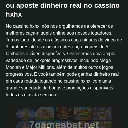
ou aposte dinheiro real no cassino
hxhx
No cassino hxhx, nós nos orgulhamos de oferecer os
melhores caça-níqueis online aos nossos jogadores.
Temos tudo, desde os clássicos caça-níqueis de vídeo de
3 tambores até os mais recentes caça-níqueis de 5
tambores e vídeo disponíveis. Oferecemos uma ampla
variedade de jackpots progressivos, incluindo Mega
Moolah e Major Millions, além de muitos outros jogos
progressivos. E você também pode ganhar dinheiro real
em cada rodada jogando no cassino hxhx, com uma
grande variedade de bônus e promoções disponíveis
todos os dias da semana!