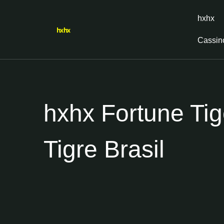
hxhx
Cassino
hxhx Fortune Tig
Tigre Brasil