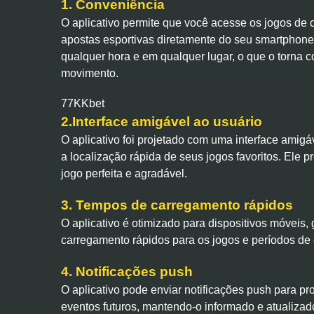
1. Conveniência
O aplicativo permite que você acesse os jogos de 
apostas esportivas diretamente do seu smartphone 
qualquer hora e em qualquer lugar, o que o torna 
movimento.
77KKbet
2.Interface amigável ao usuário
O aplicativo foi projetado com uma interface amigá
a localização rápida de seus jogos favoritos. Ele 
jogo perfeita e agradável.
3. Tempos de carregamento rápidos
O aplicativo é otimizado para dispositivos móveis,
carregamento rápidos para os jogos e períodos de
4. Notificações push
O aplicativo pode enviar notificações push para p
eventos futuros, mantendo-o informado e atualizad