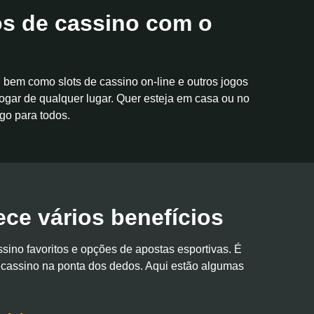
os de cassino com o
, bem como slots de cassino on-line e outros jogos
jogar de qualquer lugar. Quer esteja em casa ou no
go para todos.
ece vários benefícios
sino favoritos e opções de apostas esportivas. É
 cassino na ponta dos dedos. Aqui estão algumas