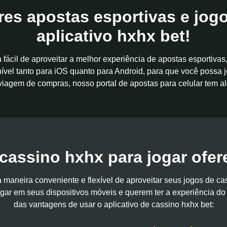
res apostas esportivas e jog
aplicativo hxhx bet!
fácil de aproveitar a melhor experiência de apostas esportivas
ível tanto para iOS quanto para Android, para que você possa 
iagem de compras, nosso portal de apostas para celular tem al
 cassino hxhx para jogar ofer
 maneira conveniente e flexível de aproveitar seus jogos de cas
gar em seus dispositivos móveis e querem ter a experiência do
das vantagens de usar o aplicativo de cassino hxhx bet: