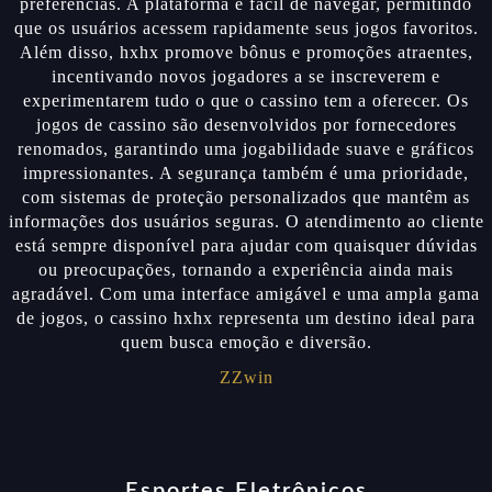
preferências. A plataforma é fácil de navegar, permitindo
que os usuários acessem rapidamente seus jogos favoritos.
Além disso, hxhx promove bônus e promoções atraentes,
incentivando novos jogadores a se inscreverem e
experimentarem tudo o que o cassino tem a oferecer. Os
jogos de cassino são desenvolvidos por fornecedores
renomados, garantindo uma jogabilidade suave e gráficos
impressionantes. A segurança também é uma prioridade,
com sistemas de proteção personalizados que mantêm as
informações dos usuários seguras. O atendimento ao cliente
está sempre disponível para ajudar com quaisquer dúvidas
ou preocupações, tornando a experiência ainda mais
agradável. Com uma interface amigável e uma ampla gama
de jogos, o cassino hxhx representa um destino ideal para
quem busca emoção e diversão.
ZZwin
Esportes Eletrônicos