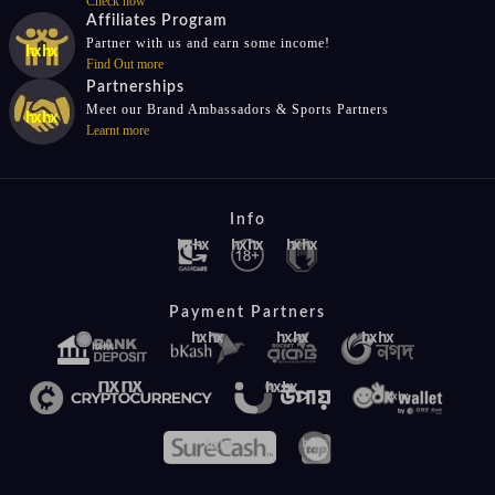
Check now
Affiliates Program
Partner with us and earn some income!
Find Out more
Partnerships
Meet our Brand Ambassadors & Sports Partners
Learnt more
Info
Payment Partners