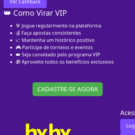
Ver Cashback
👑 Como Virar VIP
🎯 Jogue regularmente na plataforma
💰 Faça apostas consistentes
📈 Mantenha um histórico positivo
🎮 Participe de torneios e eventos
👑 Seja convidado pelo programa VIP
🎁 Aproveite todos os benefícios exclusivos
CADASTRE-SE AGORA
Aces
Log