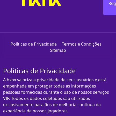
Reg
Políticas de Privacidade
Termos e Condições
Sitemap
Políticas de Privacidade
A hxhx valoriza a privacidade de seus usuários e está
empenhada em proteger todas as informações
pessoais fornecidas durante o uso de nossos serviços
VIP. Todos os dados coletados são utilizados
exclusivamente para fins de melhoria contínua da
experiência de nossos jogadores.