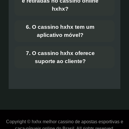
e retiradas no cassino online
hxhx?
6. O cassino hxhx tem um
aplicativo móvel?
7. O cassino hxhx oferece
suporte ao cliente?
Copyright © hxhx melhor cassino de apostas esportivas e
caça-níqueis online do Brasil. All rights reserved.