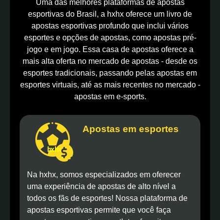
Uma das melhores plataformas de apostas
esportivas do Brasil, a hxhx oferece um livro de
apostas esportivas profundo que inclui vários
esportes e opções de apostas, como apostas pré-
jogo e em jogo. Essa casa de apostas oferece a
mais alta oferta no mercado de apostas - desde os
esportes tradicionais, passando pelas apostas em
esportes virtuais, até as mais recentes no mercado -
apostas em e-sports.
Apostas em esportes
Na hxhx, somos especializados em oferecer
uma experiência de apostas de alto nível a
todos os fãs de esportes! Nossa plataforma de
apostas esportivas permite que você faça