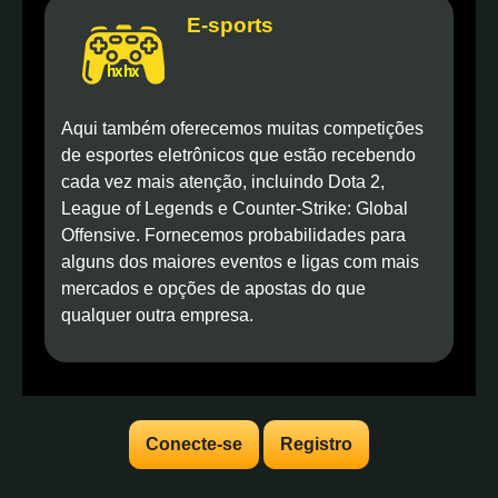
E-sports
Aqui também oferecemos muitas competições
de esportes eletrônicos que estão recebendo
cada vez mais atenção, incluindo Dota 2,
League of Legends e Counter-Strike: Global
Offensive. Fornecemos probabilidades para
alguns dos maiores eventos e ligas com mais
mercados e opções de apostas do que
qualquer outra empresa.
Conecte-se
Registro