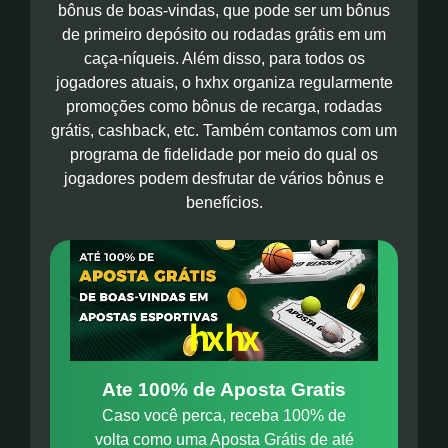
bônus de boas-vindas, que pode ser um bônus
de primeiro depósito ou rodadas grátis em um
caça-níqueis. Além disso, para todos os
jogadores atuais, o hxhx organiza regularmente
promoções como bônus de recarga, rodadas
grátis, cashback, etc. Também contamos com um
programa de fidelidade por meio do qual os
jogadores podem desfrutar de vários bônus e
benefícios.
Ate 100% de Aposta Gratis
Caso você perca, receba 100% de
volta como uma Aposta Grátis de até