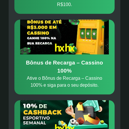
R$100.
Bônus de Recarga – Cassino
100%
Ative o Bônus de Recarga – Cassino
100% e siga para o seu depósito.