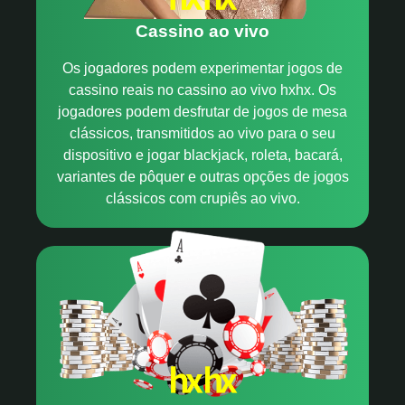
Cassino ao vivo
Os jogadores podem experimentar jogos de
cassino reais no cassino ao vivo hxhx. Os
jogadores podem desfrutar de jogos de mesa
clássicos, transmitidos ao vivo para o seu
dispositivo e jogar blackjack, roleta, bacará,
variantes de pôquer e outras opções de jogos
clássicos com crupiês ao vivo.