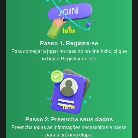
Passo 1. Registre-se
Para começar a jogar no cassino on-line hxhx, clique
no botão Registrar no site.
Passo 2. Preencha seus dados
Preencha todas as informações necessárias e passe
para a próxima etapa!