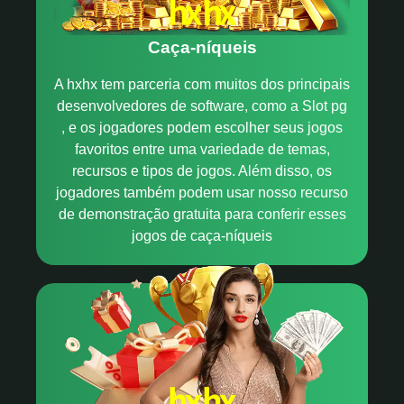
Caça-níqueis
A hxhx tem parceria com muitos dos principais
desenvolvedores de software, como a Slot pg
, e os jogadores podem escolher seus jogos
favoritos entre uma variedade de temas,
recursos e tipos de jogos. Além disso, os
jogadores também podem usar nosso recurso
de demonstração gratuita para conferir esses
jogos de caça-níqueis