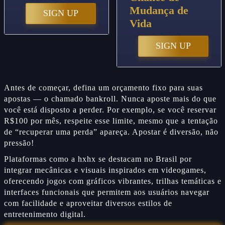
Mudança de
SIGN UP
Vida
SIGN UP
Antes de começar, defina um orçamento fixo para suas
apostas — o chamado bankroll. Nunca aposte mais do que
você está disposto a perder. Por exemplo, se você reservar
R$100 por mês, respeite esse limite, mesmo que a tentação
de “recuperar uma perda” apareça. Apostar é diversão, não
pressão!
Plataformas como a hxhx se destacam no Brasil por
integrar mecânicas e visuais inspirados em videogames,
oferecendo jogos com gráficos vibrantes, trilhas temáticas e
interfaces funcionais que permitem aos usuários navegar
com facilidade e aproveitar diversos estilos de
entretenimento digital.