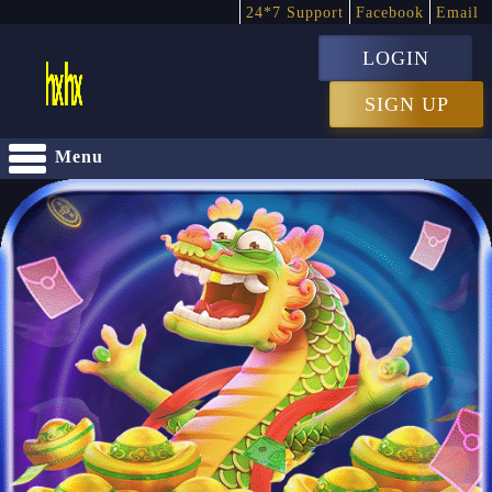
24*7 Support
Facebook
Email
LOGIN
SIGN UP
Menu